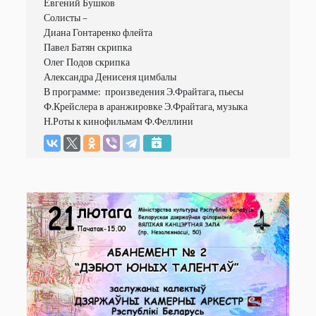
Евгений Бушков

Солисты –

Диана Гонтаренко флейта

Павел Батян скрипка

Олег Подов скрипка

Александра Денисеня цимбалы

В программе:  произведения Э.Фрайтага, пьесы 
Ф.Крейслера в аранжировке Э.Фрайтага, музыка 
Н.Роты к кинофильмам Ф.Феллини