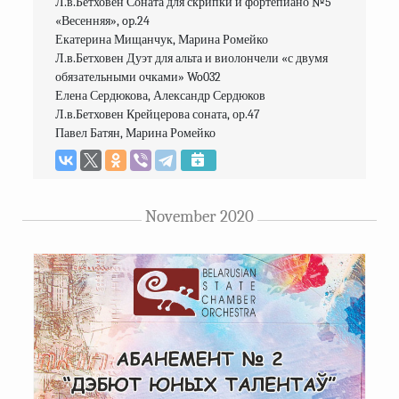
Л.в.Бетховен Соната для скрипки и фортепиано №5 
«Весенняя», op.24

Екатерина Мищанчук, Марина Ромейко

Л.в.Бетховен Дуэт для альта и виолончели «с двумя 
обязательными очками» Wo032

Елена Сердюкова, Александр Сердюков

Л.в.Бетховен Крейцерова соната, ор.47

November 2020