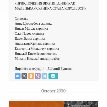
«ПРИКЛЮЧЕНИЯ ВИОЛИНО, ИЛИ КАК 
МАЛЕНЬКАЯ СКРИПКА СТАЛА КОРОЛЕВОЙ»

Солисты:

Анна Цховребова скрипка

Никон Мазоль скрипка

Олег Подов скрипка

Павел Батян скрипка

Анастасия Каризна скрипка

Екатерина Мищанчук скрипка

Николай Киселёв виолончель

Михаил Николайчик контрабас

Дирижёр и ведущий – Евгений Бушков
October 2020