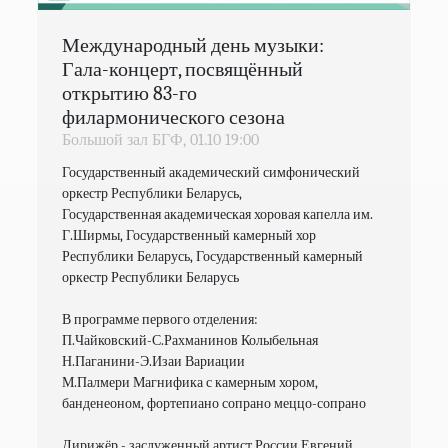
Международный день музыки:
Гала-концерт, посвящённый
открытию 83-го
филармонического сезона
Большой зал БГФ,
01.10
19:00
Государственный академический симфонический 
оркестр Республики Беларусь,

Государственная академическая хоровая капелла им. 
Г.Ширмы, Государственный камерный хор 
Республики Беларусь, Государственный камерный 
оркестр Республики Беларусь

В программе первого отделения:

П.Чайковский-С.Рахманинов Колыбельная 

Н.Паганини-Э.Изаи Вариации 

М.Палмери Магнифика с камерным хором, 
банденеоном, фортепиано сопрано меццо-сопрано

Дирижёр - заслуженный артист России Евгений 