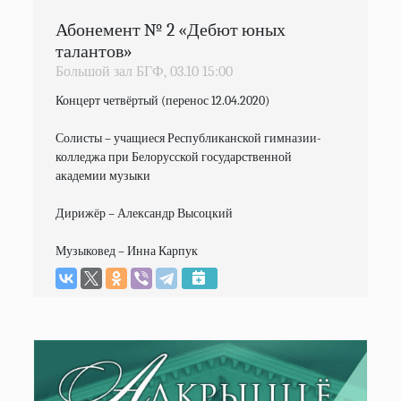
Абонемент № 2 «Дебют юных
талантов»
Большой зал БГФ,
03.10
15:00
Концерт четвёртый (перенос 12.04.2020)

Солисты – учащиеся Республиканской гимназии-
колледжа при Белорусской государственной 
академии музыки

Дирижёр – Александр Высоцкий

Музыковед – Инна Карпук