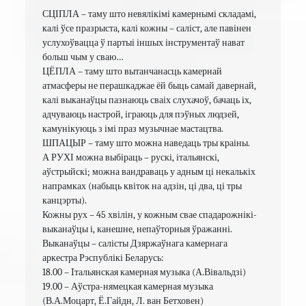
СЦІПЛА – таму што невялікімі камернымі складамі, 
калі ўсе празрыста, калі кожны – саліст, але павінен 
услухоўвацца ў партыі іншых інструментаў нават 
больш чым у сваю…

ЦЁПЛА – таму што вытанчанасць камернай 
атмасферы не перашкаджае ёй быць самай давернай, 
калі выканаўцы пазнаюць сваіх слухачоў, бачаць іх, 
адчуваюць настрой, іграюць для пэўных людзей, 
камунікуюць з імі праз музычнае мастацтва.

ШПАЦЫР – таму што можна наведаць тры краіны.

А РУХІ можна выбіраць – рускі, італьянскі, 
аўстрыйскі; можна вандраваць у адным ці некалькіх 
напрамках (набыць квіток на адзін, ці два, ці тры 
канцэрты).

Кожны рух – 45 хвілін, у кожным свае спадарожнікі-
выканаўцы і, канешне, непаўторныя ўражанні. 
Выканаўцы – салісты Дзяржаўнага камернага 
аркестра Рэспублікі Беларусь:

18.00 – Iтальянская камерная музыка (А.Вівальдзі)

19.00 – Аўстра-нямецкая камерная музыка 
(В.А.Моцарт, Ё.Гайдн, Л. ван Бетховен)
