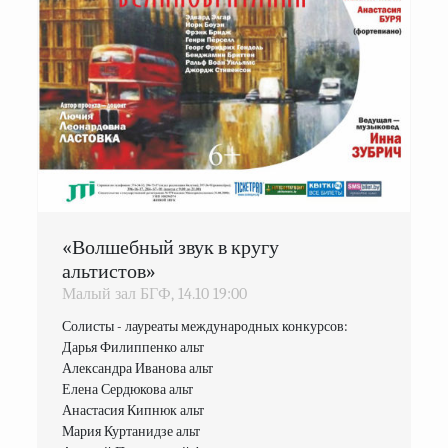
«Волшебный звук в кругу
альтистов»
Малый зал БГФ,
14.10
19:00
Солисты - лауреаты международных конкурсов:

Дарья Филиппенко альт

Александра Иванова альт

Елена Сердюкова альт

Анастасия Кипнюк альт

Мария Куртанидзе альт
