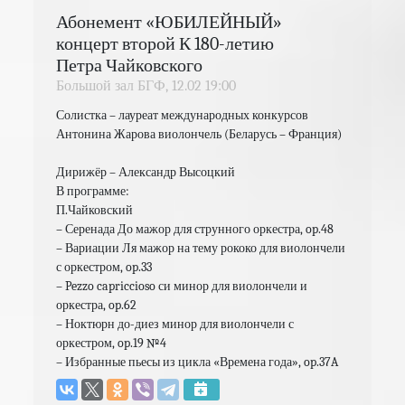
Абонемент «ЮБИЛЕЙНЫЙ»
концерт второй К 180-летию
Петра Чайковского
Большой зал БГФ,
12.02
19:00
Солистка – лауреат международных конкурсов 
Антонина Жарова виолончель (Беларусь – Франция)

Дирижёр – Александр Высоцкий

В программе:

П.Чайковский

– Серенада До мажор для струнного оркестра, op.48

– Вариации Ля мажор на тему рококо для виолончели 
с оркестром, op.33

– Pezzo capriccioso си минор для виолончели и 
оркестра, op.62

– Ноктюрн до-диез минор для виолончели с 
оркестром, op.19 №4

– Избранные пьесы из цикла «Времена года», op.37A