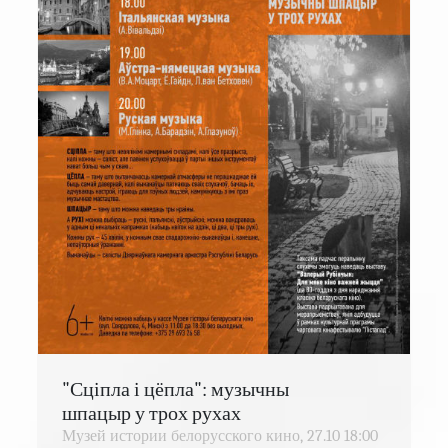
"Сціпла і цёпла": музычны
шпацыр у трох рухах
Музей истории белорусского кино,
27.10
18:00