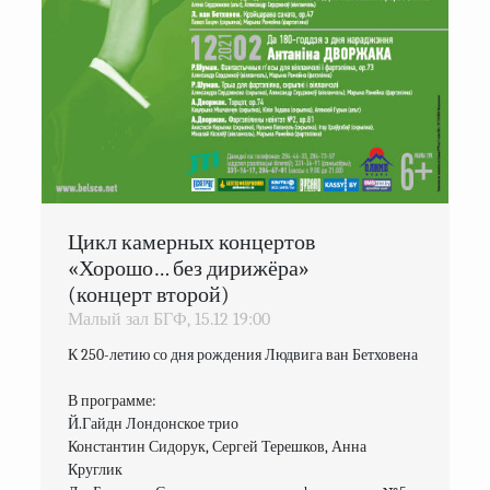
Цикл камерных концертов
«Хорошо… без дирижёра»
(концерт второй)
Малый зал БГФ,
15.12
19:00
К 250-летию со дня рождения Людвига ван Бетховена

В программе:

Й.Гайдн Лондонское трио

Константин Сидорук, Сергей Терешков, Анна 
Круглик
