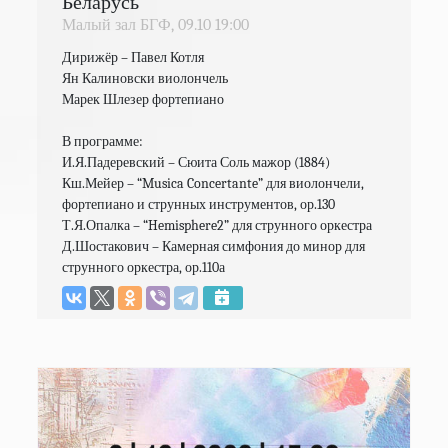
Беларусь
Малый зал БГФ,
09.10
19:00
Дирижёр – Павел Котля

Ян Калиновски виолончель

Марек Шлезер фортепиано

В программе:

И.Я.Падеревский – Сюита Соль мажор (1884)

Кш.Мейер – “Musica Concertante” для виолончели, 
фортепиано и струнных инструментов, ор.130

Т.Я.Опалка – “Hemisphere2” для струнного оркестра

Д.Шостакович – Камерная симфония до минор для 
струнного оркестра, ор.110а