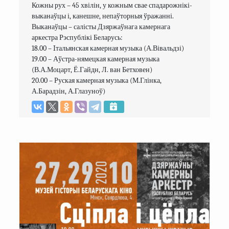
Кожны рух – 45 хвілін, у кожным свае спадарожнікі-
выканаўцы і, канешне, непаўторныя ўражанні. 
Выканаўцы – салісты Дзяржаўнага камернага 
аркестра Рэспублікі Беларусь:

18.00 – Iтальянская камерная музыка (А.Вівальдзі)

19.00 – Аўстра-нямецкая камерная музыка 
(В.А.Моцарт, Ё.Гайдн, Л. ван Бетховен)

20.00 – Руская камерная музыка (М.Глінка, 
А.Барадзін, А.Глазуноў)