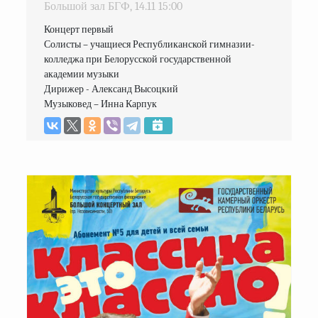
Большой зал БГФ,
14.11
15:00
Концерт первый

Солисты – учащиеся Республиканской гимназии-
колледжа при Белорусской государственной 
академии музыки

Дирижер - Александ Высоцкий

Музыковед – Инна Карпук