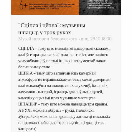
"Сціпла і цёпла": музычны
шпацыр у трох рухах
Музей истории белорусского кино,
29.10
18:00
СЦІПЛА – таму што невялікімі камернымі складамі, 
калі ўсе празрыста, калі кожны – саліст, але павінен 
услухоўвацца ў партыі іншых інструментаў нават 
больш чым у сваю…

ЦЁПЛА – таму што вытанчанасць камернай 
атмасферы не перашкаджае ёй быць самай давернай, 
калі выканаўцы пазнаюць сваіх слухачоў, бачаць іх, 
адчуваюць настрой, іграюць для пэўных людзей, 
камунікуюць з імі праз музычнае мастацтва.

ШПАЦЫР – таму што можна наведаць тры краіны.

А РУХІ можна выбіраць – рускі, італьянскі, 
аўстрыйскі; можна вандраваць у адным ці некалькіх 
напрамках (набыць квіток на адзін, ці два, ці тры 
канцэрты).
