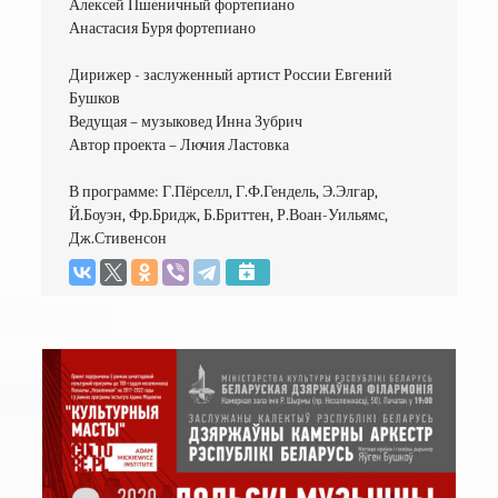
Алексей Пшеничный фортепиано

Анастасия Буря фортепиано

Дирижер - заслуженный артист России Евгений 
Бушков

Ведущая – музыковед Инна Зубрич

Автор проекта – Лючия Ластовка

В программе: Г.Пёрселл, Г.Ф.Гендель, Э.Элгар, 
Й.Боуэн, Фр.Бридж, Б.Бриттен, Р.Воан-Уильямс, 
Дж.Стивенсон