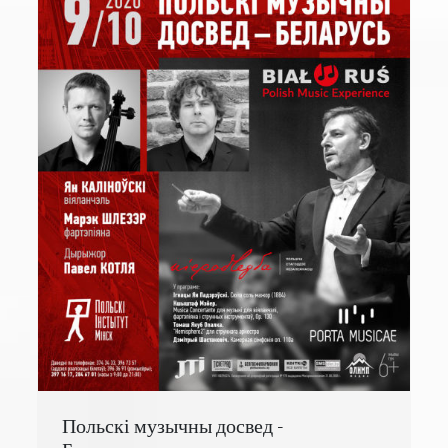
Польскі музычны досвед -