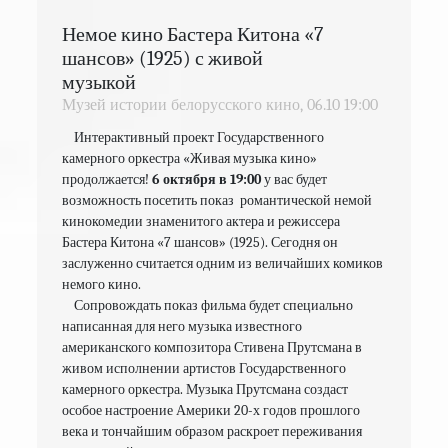
Немое кино Бастера Китона «7
шансов» (1925) с живой
музыкой
Музей истории белорусского кино,
06.10
19:00
    Интерактивный проект Государственного 
камерного оркестра «Живая музыка кино» 
продолжается! 
6 октября в 19:00
 у вас будет 
возможность посетить показ  романтической немой 
кинокомедии знаменитого актера и режиссера 
Бастера Китона «7 шансов» (1925). Сегодня он 
заслуженно считается одним из величайших комиков 
немого кино.
    Сопровождать​ показ фильма будет специально 
написанная для него музыка​ известного 
американского композитора Стивена​ Прутсмана в 
живом исполнении артистов Государственного 
камерного оркестра. Музыка Прутсмана создаст 
особое настроение Америки 20-х годов прошлого 
века и тончайшим образом раскроет переживания 