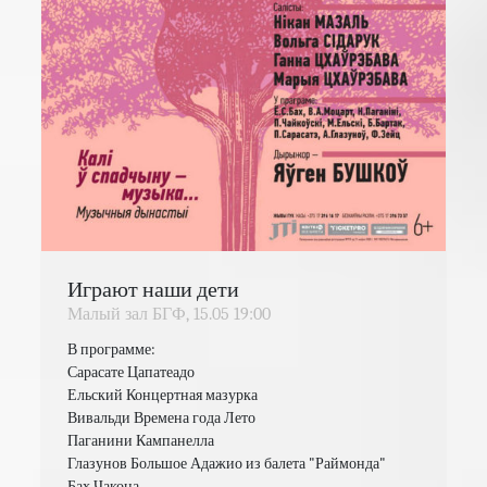
Играют наши дети
Малый зал БГФ,
15.05
19:00
В программе:

Сарасате Цапатеадо

Ельский Концертная мазурка

Вивальди Времена года Лето

Паганини Кампанелла

Глазунов Большое Адажио из балета "Раймонда"

Бах Чакона 
