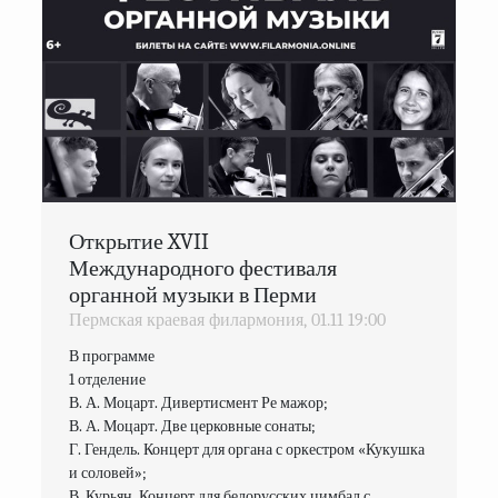
Открытие XVII
Международного фестиваля
органной музыки в Перми
Пермская краевая филармония,
01.11
19:00
В программе

1 отделение

В. А. Моцарт. Дивертисмент Ре мажор;

В. А. Моцарт. Две церковные сонаты;

Г. Гендель. Концерт для органа с оркестром «Кукушка 
и соловей»;

В. Курьян. Концерт для белорусских цимбал с 