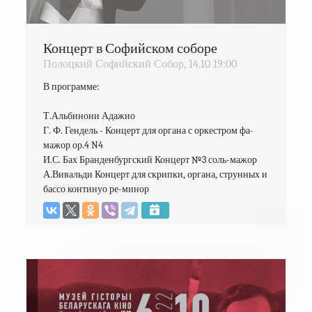
Концерт в Софийском соборе
Полоцкий Софийский Собор,
14.10
19:00
В программе:

Т.Альбинони Адажио

Г. Ф. Гендель - Концерт для органа с оркестром фа-
мажор ор.4 N4

И.С. Бах Бранденбургский Концерт №3 соль-мажор

А.Вивальди Концерт для скрипки, органа, струнных и 