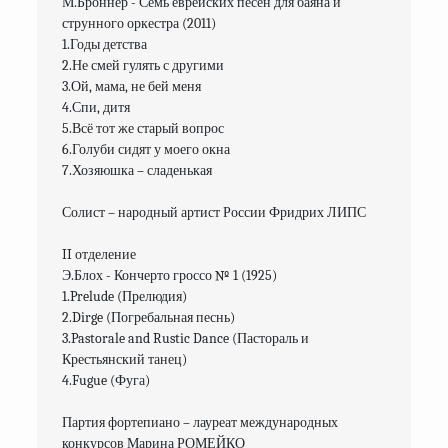
М.Броннер - Семь еврейских песен для баяна и 
струнного оркестра (2011)

1.Годы детства 

2.Не смей гулять с другими

3.Ой, мама, не бей меня

4.Спи, дитя

5.Всё тот же старый вопрос

6.Голуби сидят у моего окна

7.Хозяюшка – сладенькая

Солист – народный артист России Фридрих ЛИПС

II отделение

Э.Блох - Кончерто гроссо № 1 (1925)

1.Prelude (Прелюдия)

2.Dirge (Погребальная песнь)

3.Pastorale and Rustic Dance (Пастораль и 
Крестьянский танец)

4.Fugue (Фуга)

Партия фортепиано – лауреат международных 
конкурсов Марина РОМЕЙКО
