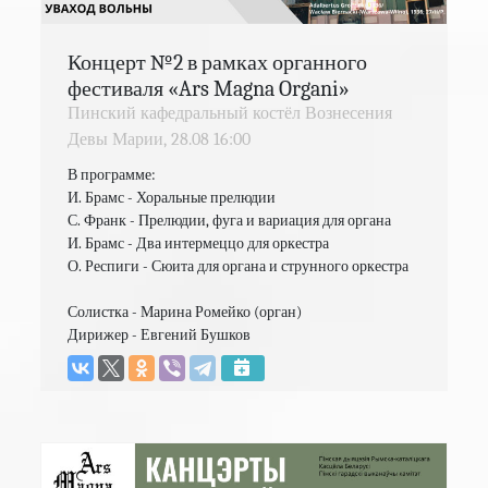
Концерт №2 в рамках органного
фестиваля «Ars Magna Organi»
Пинский кафедральный костёл Вознесения
Девы Марии,
28.08
16:00
В программе:

И. Брамс - Хоральные прелюдии

С. Франк - Прелюдии, фуга и вариация для органа

И. Брамс - Два интермеццо для оркестра

О. Респиги - Сюита для органа и струнного оркестра 

Солистка - Марина Ромейко (орган)

Дирижер - Евгений Бушков