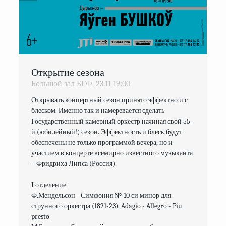
Открытие сезона
Большой зал БГФ,
23.11
19:00
Открывать концертный сезон принято эффектно и с 
блеском. Именно так и намеревается сделать 
Государственный камерный оркестр начиная свой 55-
й (юбилейный!) сезон. Эффектность и блеск будут 
обеспечены не только программой вечера, но и 
участием в концерте всемирно известного музыканта 
– Фридриха Липса (Россия).

I отделение

Ф.Мендельсон - Симфония № 10 си минор для 
струнного оркестра (1821-23). Adagio - Allegro - Piu 
presto
