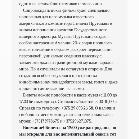
одним из величайших комиков немого кино.
    Сопровождать​ показ фильма будет специально 
написанная для него музыка​ известного 
американского композитора Стивена​ Прутсмана в 
живом исполнении артистов Государственного 
камерного оркестра. Музыка Прутсмана создаст 
особое настроение Америки 20-х годов прошлого 
века и тончайшим образом раскроет переживания 
персонажей, уникально соединяя классику с 
элеметами​​ джаз​а и​ традиционной​ музыки​ народов​ 
мира. Но и слушатели не останутся в стороне. Для 
создания особого звукового пространства 
кинофильма нам понадобятся возгласы, топот и даже 
крики, но самое главное - ваш смех.
    Билеты можно приобрести в кассе музея (с 11.00 до 
17.30 без выходных). Стоимость билетов: 5,00-10,00 р. 
Справки по телефону: +375 29 693 26 58. О наличии 
свободных мест можно узнать по телефонам кассы 
музея: +375173978675 и +375296271075.
    Внимание! Билеты на 19:00 уже распроданы, но 
мы открыли для вас дополнительный сеанс в тот 