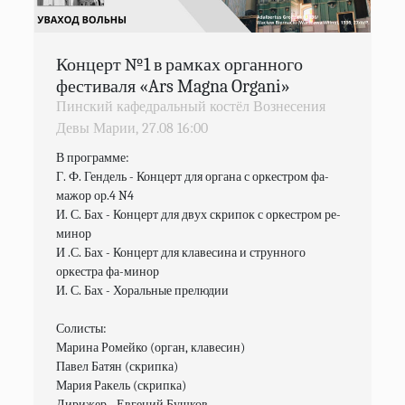
Концерт №1 в рамках органного
фестиваля «Ars Magna Organi»
Пинский кафедральный костёл Вознесения
Девы Марии,
27.08
16:00
В программе:

Г. Ф. Гендель - Концерт для органа с оркестром фа-
мажор ор.4 N4

И. С. Бах - Концерт для двух скрипок с оркестром ре-
минор

И .С. Бах - Концерт для клавесина и струнного 
оркестра фа-минор

И. С. Бах - Хоральные прелюдии

Солисты:

Марина Ромейко (орган, клавесин)

Павел Батян (скрипка)

Мария Ракель (скрипка)

Дирижер - Евгений Бушков