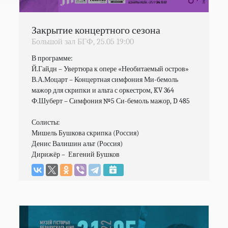
Закрытие концертного сезона
Большой зал БГФ,
25.05
19:00
В программе:

Й.Гайдн – Увертюра к опере «Необитаемый остров»

В.А.Моцарт – Концертная симфония Ми-бемоль 
мажор для скрипки и альта с оркестром, KV 364

Ф.Шуберт – Симфония №5 Си-бемоль мажор, D 485

Солисты:

Мишель Бушкова скрипка (Россия)

Денис Валишин альт (Россия)

Дирижёр –  Евгений Бушков